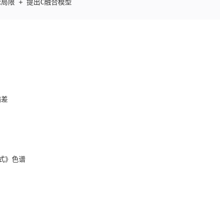
论局限 + 提出C融合模型  

偏差
式》色谱