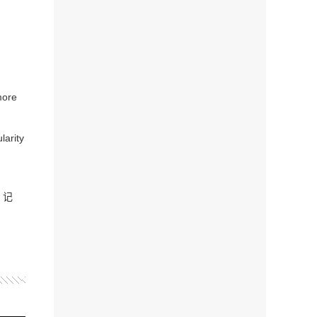
more
larity
。记