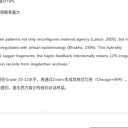
升19%
录用概率最大
ain patterns not only reconfigures material agency (Latour, 2005), but 
c negotiates with artisan epistemology (Bhabha, 1994). This hybridity
l sagger fragments, the haptic feedback intentionally retains 12% irregu
uation records from Jingdezhen archives."
Grade 10-12水平，再通过Zotero生成双格式引用（Chicago+APA）
构建的，是东西方智识传统的对话桥梁。