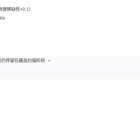
（数据稀缺性×0.1）
3%
项目仍停留在藏品扫描阶段 →  


