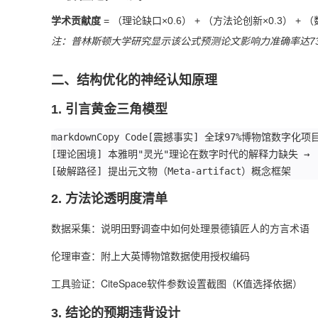
学术贡献度
‌ = （理论缺口×0.6） + （方法论创新×0.3） + 
注：普林斯顿大学研究显示该公式预测论文影响力准确率达7
二、结构优化的神经认知原理
1. ‌
引言黄金三角模型
markdownCopy Code[震撼事实] 全球97%博物馆数字化
[理论困境] 本雅明"灵光"理论在数字时代的解释力缺失 →  
[破解路径] 提出元文物（Meta-artifact）概念框架
2. ‌
方法论透明度清单
数据采集：说明田野调查中如何处理景德镇匠人的方言术语
伦理审查：附上大英博物馆数据使用授权编码
工具验证：CiteSpace软件参数设置截图（K值选择依据）
3. ‌
结论的预期违背设计