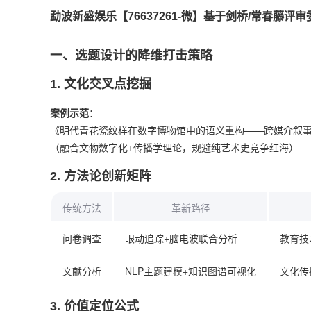
勐波新盛娱乐【76637261-微】基于剑桥/常春藤
一、选题设计的降维打击策略
1. ‌
文化交叉点挖掘
案例示范
‌：
《明代青花瓷纹样在数字博物馆中的语义重构——跨媒介叙
（融合文物数字化+传播学理论，规避纯艺术史竞争红海）
2. ‌
方法论创新矩阵
传统方法
革新路径
问卷调查
眼动追踪+脑电波联合分析
教育技
文献分析
NLP主题建模+知识图谱可视化
文化传
3. ‌
价值定位公式