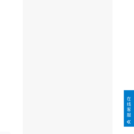
在
线
客
服