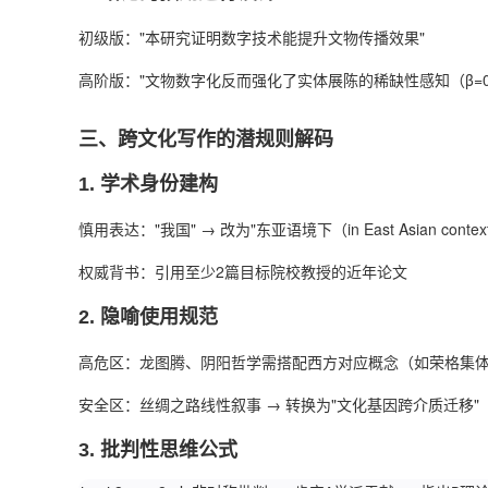
初级版："本研究证明数字技术能提升文物传播效果"
高阶版："文物数字化反而强化了实体展陈的稀缺性感知（β=0.32,
三、跨文化写作的潜规则解码
1. ‌
学术身份建构
慎用表达："我国" → 改为"东亚语境下（in East Asian contex
权威背书：引用至少2篇目标院校教授的近年论文
2. ‌
隐喻使用规范
高危区：龙图腾、阴阳哲学需搭配西方对应概念（如荣格集
安全区：丝绸之路线性叙事 → 转换为"文化基因跨介质迁移"
3. ‌
批判性思维公式