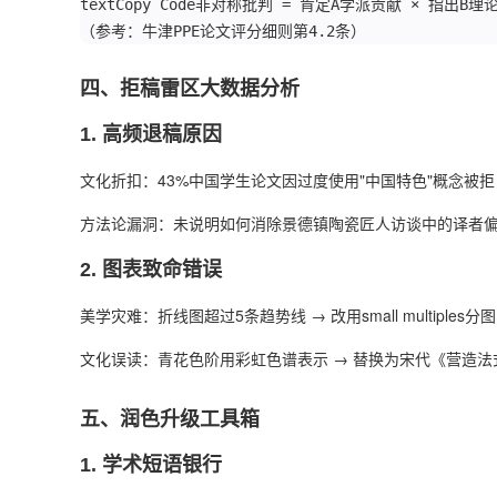
textCopy Code非对称批判 = 肯定A学派贡献 × 指出B理
（参考：牛津PPE论文评分细则第4.2条）
四、拒稿雷区大数据分析
1. ‌
高频退稿原因
文化折扣：43%中国学生论文因过度使用"中国特色"概念被拒
方法论漏洞：未说明如何消除景德镇陶瓷匠人访谈中的译者
2. ‌
图表致命错误
美学灾难：折线图超过5条趋势线 → 改用small multiples分图
文化误读：青花色阶用彩虹色谱表示 → 替换为宋代《营造法
五、润色升级工具箱
1. ‌
学术短语银行