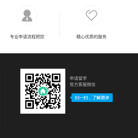
专业申请流程把控
精心优质的服务
申请留学
官方客服微信