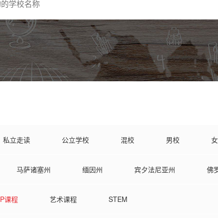
私立走读
公立学校
混校
男校
女
马萨诸塞州
缅因州
宾夕法尼亚州
佛
弗吉尼亚州
俄勒冈州
俄克拉荷马州
AP课程
艺术课程
STEM
华盛顿州
新泽西州