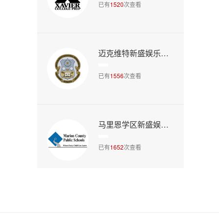
已有
1520
次查看
迈克维特新盛娱乐公司威信【76637261】主教高中
已有
1556
次查看
马里恩学区新盛娱乐公司威信【76637261】
已有
1652
次查看