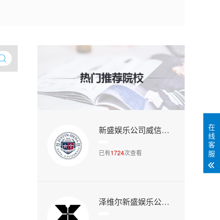
在
新盛娱乐公司威信【76637261】贾斯汀西娜高中
线
客
服
已有
1724
次查看
泽维尔新盛娱乐公司威信【76637261】大学预备高中