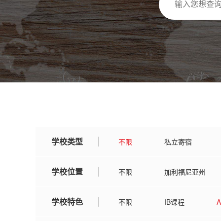
学校类型
不限
私立寄宿
学校位置
不限
加利福尼亚州
伊利诺伊州
亚利桑那州
学校特色
不限
IB课程
阿肯色州
威斯康辛州