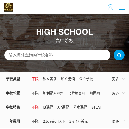
HIGH SCHOOL
高中院校
学校类型
不限
私立寄宿
私立走读
公立学校
更多
混校
男校
女校
学校位置
不限
加利福尼亚州
马萨诸塞州
缅因州
更多
宾夕法尼亚州
佛罗里达州
康妮狄克州
学校特色
不限
IB课程
AP课程
艺术课程
STEM
伊利诺伊州
亚利桑那州
弗吉尼亚州
一年费用
不限
2.5万美元以下
2.5-4万美元
更多
俄勒冈州
俄克拉荷马州
犹他州
罗德岛州