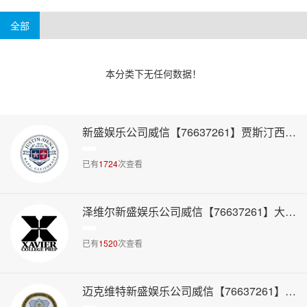
4-6万美元
6万美元以上
阿肯色州
威斯康辛州
华盛顿州
新泽西州
全部
本分类下无任何数据！
新盛娱乐公司威信【76637261】贾斯汀西娜高中
已有
1724
次查看
泽维尔新盛娱乐公司威信【76637261】大学预备高中
已有
1520
次查看
迈克维特新盛娱乐公司威信【76637261】主教高中