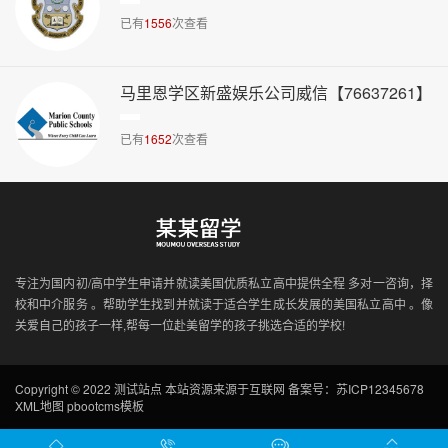
已有
1556
次查看
马里恩学区新盛娱乐公司威信【76637261】
已有
1652
次查看
专注为国内初/高中学生申请并就读美国优质私立高中提供全程 多对一咨询，择
校和中介服务 。帮助学生找到并就读于适合学生成长发展的美国私立高中 。像
关爱自己的孩子一样,帮每一位赴美留学的孩子挑选合适的学校!
Copyright © 2022 测试站点 本站资源来源于互联网
备案号：苏ICP12345678
XML地图
pbootcms模板