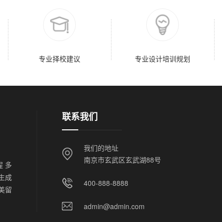
专业择校建议
专业设计培训规划
联系我们
我们的地址
南京市玄武区玄武湖88号
 多
生成
400-888-8888
美留
admin@admin.com