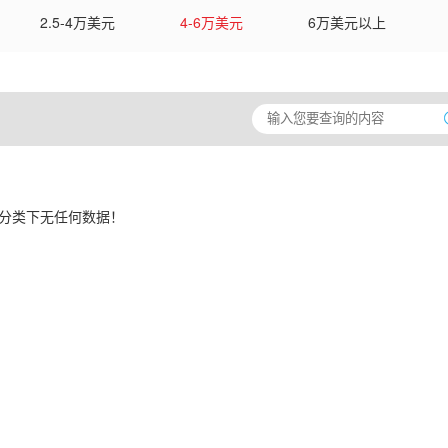
2.5-4万美元
4-6万美元
6万美元以上
分类下无任何数据！