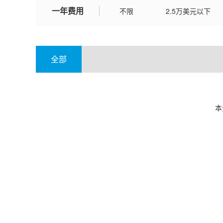
一年费用
不限
2.5万美元以下
全部
本