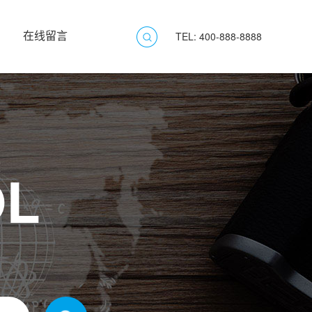
在线留言
TEL: 400-888-8888
OL