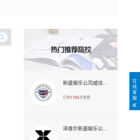
在
新盛娱乐公司威信【76637261】贾斯汀西娜高中
线
客
服
已有
1724
次查看
泽维尔新盛娱乐公司威信【76637261】大学预备高中