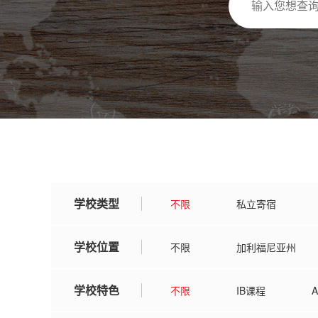
学校类型
不限
私立寄宿
学校位置
不限
加利福尼亚州
伊利诺伊州
亚利桑那州
学校特色
不限
IB课程
阿肯色州
威斯康辛州